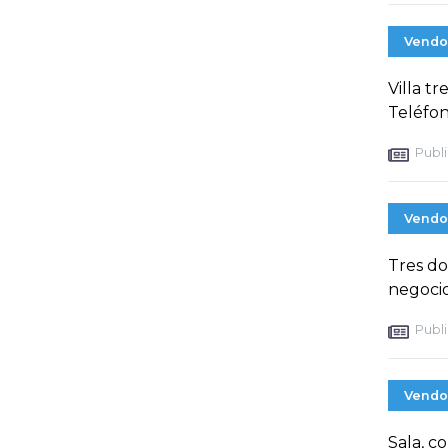
Vendo
Villa t
Teléfon
Publi
Vendo
Tres do
negoci
Publi
Vendo
Sala, c