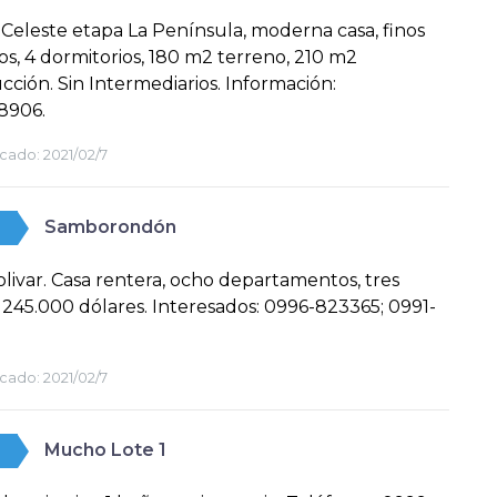
Celeste etapa La Península, moderna casa, finos
s, 4 dormitorios, 180 m2 terreno, 210 m2
cción. Sin Intermediarios. Información:
8906.
cado:
2021/02/7
Samborondón
olivar. Casa rentera, ocho departamentos, tres
, 245.000 dólares. Interesados: 0996-823365; 0991-
cado:
2021/02/7
Mucho Lote 1