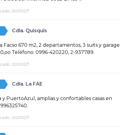
cado:
2021/02/7
Cdla. Quisquis
a Facso 670 m2, 2 departamentos, 3 suits y garage
0,oo Teléfono: 0996-420220, 2-937789.
cado:
2021/02/7
Cdla. La FAE
 y PuertoAzul, amplias y confortables casas en
0996325740.
cado:
2021/02/7