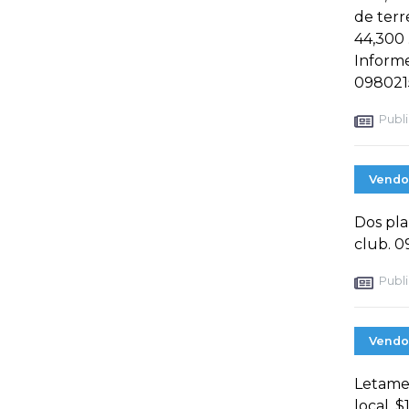
de terr
44,300 
Informe
098021
Publi
Vendo
Dos plan
club. 0
Publi
Vendo
Letamen
local, 