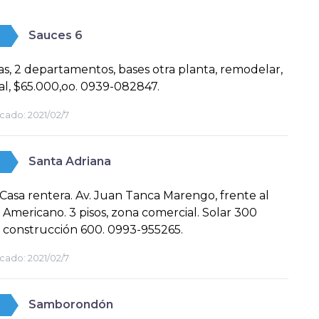
Sauces 6
as, 2 departamentos, bases otra planta, remodelar,
l, $65.000,oo. 0939-082847.
cado:
2021/02/7
Santa Adriana
Casa rentera. Av. Juan Tanca Marengo, frente al
 Americano. 3 pisos, zona comercial. Solar 300
 construcción 600. 0993-955265.
cado:
2021/02/7
Samborondón