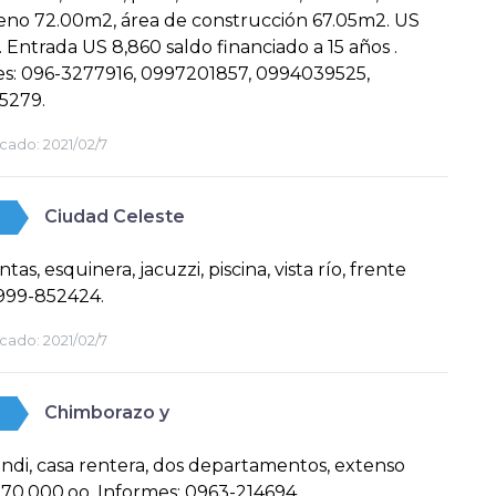
eno 72.00m2, área de construcción 67.05m2. US
. Entrada US 8,860 saldo financiado a 15 años .
s: 096-3277916, 0997201857, 0994039525,
5279.
cado:
2021/02/7
Ciudad Celeste
tas, esquinera, jacuzzi, piscina, vista río, frente
999-852424.
cado:
2021/02/7
Chimborazo y
di, casa rentera, dos departamentos, extenso
$170.000.oo. Informes: 0963-214694.