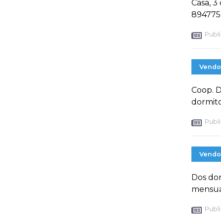
Casa, 3
894775
Publi
Vendo
Coop. D
dormito
Publi
Vendo
Dos dor
mensua
Publi