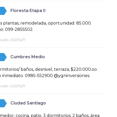
Floresta Etapa II
res plantas, remodelada, oportunidad. 85.000.
o: 099-2855502.
cado:
2021/02/7
Cumbres Medio
rmitorios/ baños, desnivel, terraza, $220.000.oo
o inmediato. 0985-552900 @ygninversiones.
cado:
2021/02/7
Ciudad Santiago
omedor, cocina, patio, 3 dormitorios, 2 baños, área