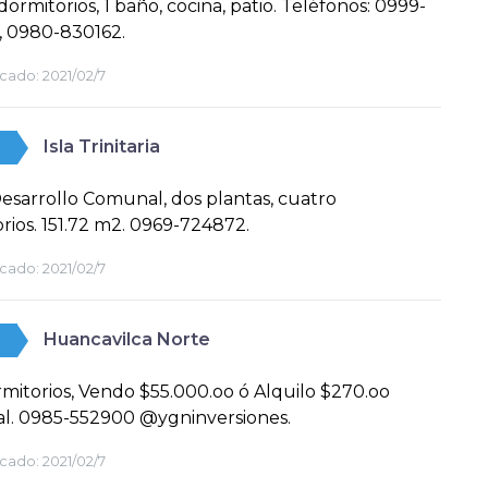
 dormitorios, 1 baño, cocina, patio. Teléfonos: 0999-
, 0980-830162.
cado:
2021/02/7
Isla Trinitaria
esarrollo Comunal, dos plantas, cuatro
rios. 151.72 m2. 0969-724872.
cado:
2021/02/7
Huancavilca Norte
mitorios, Vendo $55.000.oo ó Alquilo $270.oo
l. 0985-552900 @ygninversiones.
cado:
2021/02/7