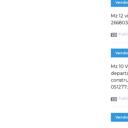
Vendo
Mz 12 v
266803
Publi
Vendo
Mz 10 V
departa
constru
051277;
Publi
Vendo