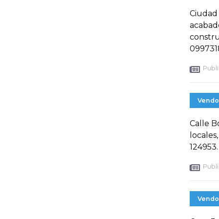
Ciudad 
acabado
constru
099731
Publi
Vendo
Calle B
locales
124953.
Publi
Vendo