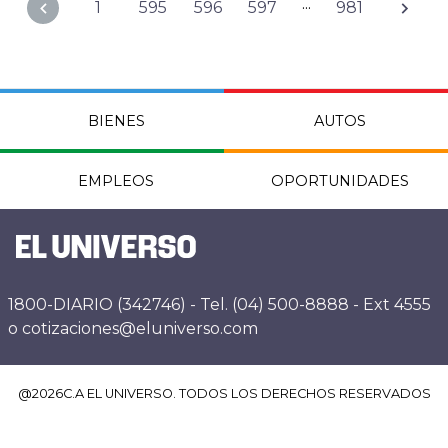
...
1
595
596
597
981
BIENES
AUTOS
EMPLEOS
OPORTUNIDADES
1800-DIARIO (342746) - Tel. (04) 500-8888 - Ext 4555
o cotizaciones@eluniverso.com
@
2026
C.A EL UNIVERSO. TODOS LOS DERECHOS RESERVADOS