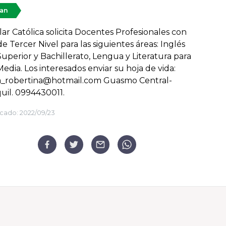
tan
lar Católica solicita Docentes Profesionales con
de Tercer Nivel para las siguientes áreas: Inglés
Superior y Bachillerato, Lengua y Literatura para
Media. Los interesados enviar su hoja de vida:
a_robertina@hotmail.com Guasmo Central-
il. 0994430011.
cado:
2022/09/23