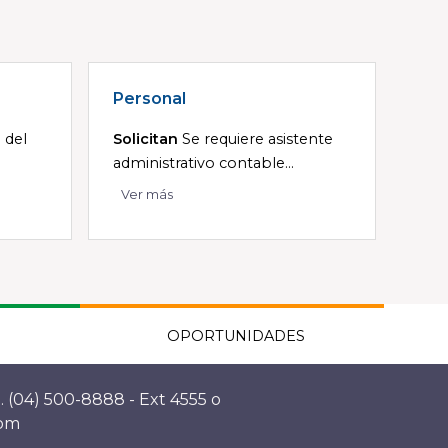
Personal
 del
Solicitan
Se requiere asistente
administrativo contable...
Ver más
OPORTUNIDADES
. (04) 500-8888 - Ext 4555 o
com