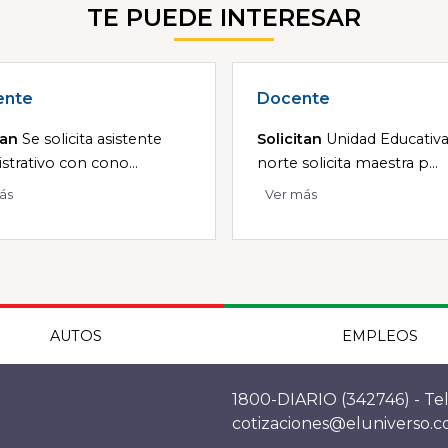
TE PUEDE INTERESAR
ente
Docente
tan
Se solicita asistente
Solicitan
Unidad Educativa
strativo con cono...
norte solicita maestra p...
ás
Ver más
AUTOS
EMPLEOS
1800-DIARIO (342746) - Tel
cotizaciones@eluniverso.