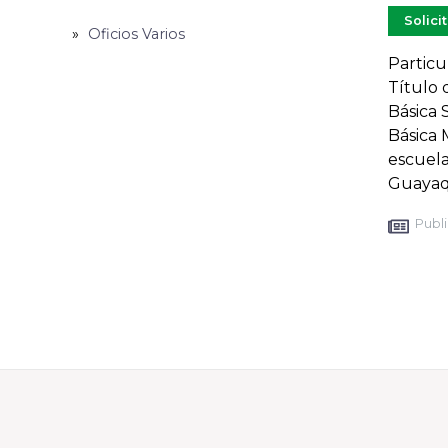
Solici
Oficios Varios
Particu
Título 
Básica 
Básica 
escuel
Guayaqu
Publi