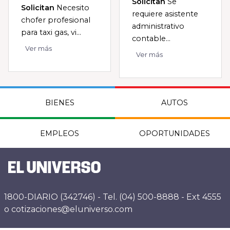
Solicitan
Se
Solicitan
Necesito
requiere asistente
chofer profesional
administrativo
para taxi gas, vi...
contable...
Ver más
Ver más
BIENES
AUTOS
EMPLEOS
OPORTUNIDADES
1800-DIARIO (342746) - Tel. (04) 500-8888 - Ext 4555
o cotizaciones@eluniverso.com