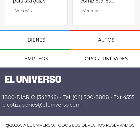
para taxi gas, vi...
completo, qu...
Ver más
Ver más
BIENES
AUTOS
EMPLEOS
OPORTUNIDADES
1800-DIARIO (342746) - Tel. (04) 500-8888 - Ext 4555
o cotizaciones@eluniverso.com
@
2026
C.A EL UNIVERSO. TODOS LOS DERECHOS RESERVADOS