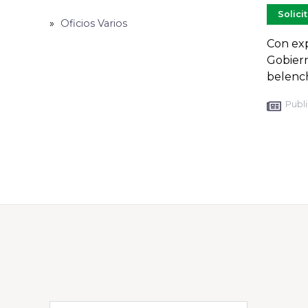
Solici
Oficios Varios
Con exp
Gobiern
belenc
Publi