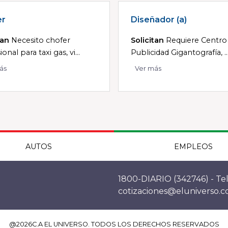
er
Diseñador (a)
tan
Necesito chofer
Solicitan
Requiere Centro
onal para taxi gas, vi...
Publicidad Gigantografía, ..
ás
Ver más
AUTOS
EMPLEOS
1800-DIARIO (342746) - Tel
cotizaciones@eluniverso.
@
2026
C.A EL UNIVERSO. TODOS LOS DERECHOS RESERVADOS