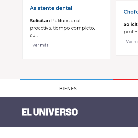
Asistente dental
Chof
Solicitan
Polifuncional,
Solici
proactiva, tiempo completo,
profesi
qu...
Ver m
Ver más
BIENES