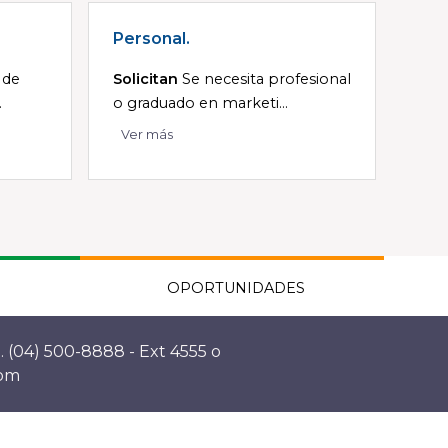
Personal.
 de
Solicitan
Se necesita profesional
.
o graduado en marketi...
Ver más
OPORTUNIDADES
. (04) 500-8888 - Ext 4555 o
com