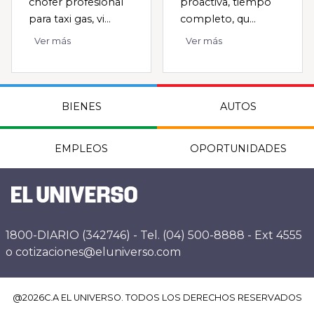
chofer profesional
proactiva, tiempo
para taxi gas, vi...
completo, qu...
Ver más
Ver más
BIENES
AUTOS
EMPLEOS
OPORTUNIDADES
1800-DIARIO (342746) - Tel. (04) 500-8888 - Ext 4555
o cotizaciones@eluniverso.com
@
2026
C.A EL UNIVERSO. TODOS LOS DERECHOS RESERVADOS