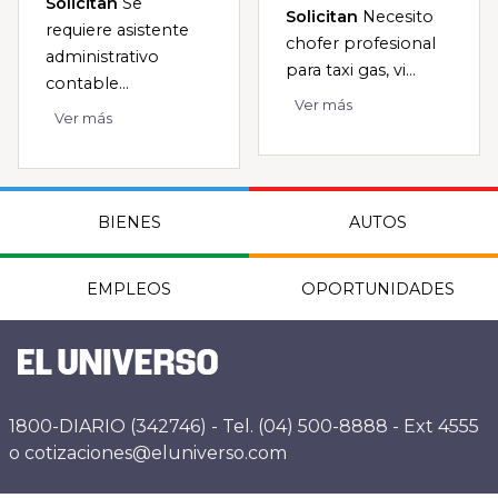
Solicitan
Se
Solicitan
Necesito
requiere asistente
chofer profesional
administrativo
para taxi gas, vi...
contable...
Ver más
Ver más
BIENES
AUTOS
EMPLEOS
OPORTUNIDADES
1800-DIARIO (342746) - Tel. (04) 500-8888 - Ext 4555
o cotizaciones@eluniverso.com