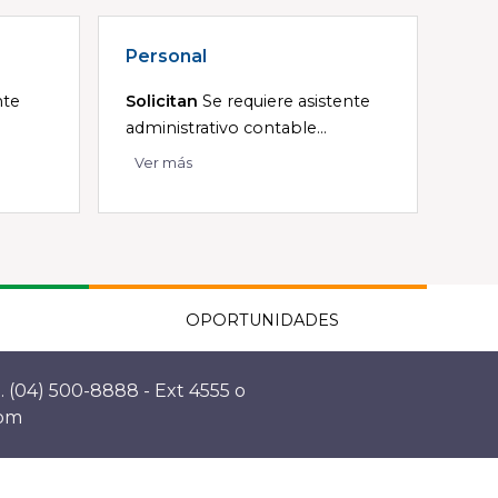
Personal
nte
Solicitan
Se requiere asistente
administrativo contable...
Ver más
OPORTUNIDADES
. (04) 500-8888 - Ext 4555 o
com