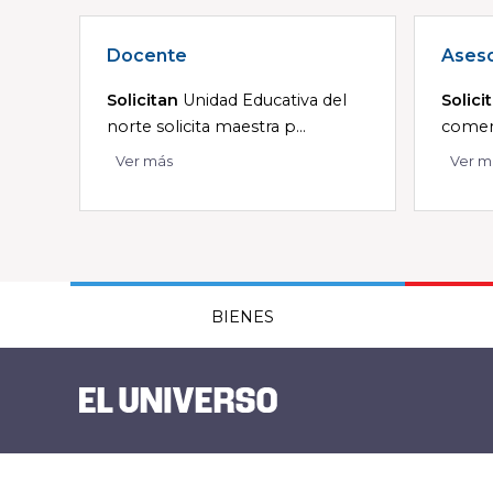
Docente
Aseso
Solicitan
Unidad Educativa del
Solici
norte solicita maestra p...
comerc
Ver más
Ver m
BIENES