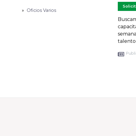
Solici
Oficios Varios
Buscamo
capacit
semanal
talent
Publi