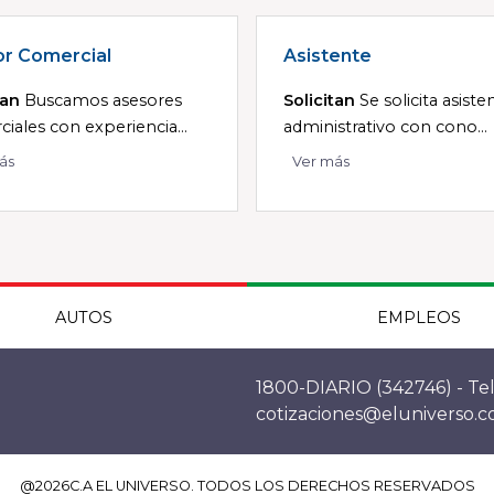
r Comercial
Asistente
tan
Buscamos asesores
Solicitan
Se solicita asiste
iales con experiencia...
administrativo con cono...
ás
Ver más
AUTOS
EMPLEOS
1800-DIARIO (342746) - Tel
cotizaciones@eluniverso.
@
2026
C.A EL UNIVERSO. TODOS LOS DERECHOS RESERVADOS