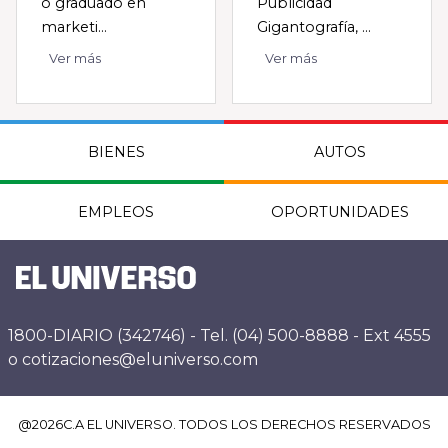
o graduado en
Publicidad
marketi...
Gigantografía, ...
Ver más
Ver más
BIENES
AUTOS
EMPLEOS
OPORTUNIDADES
1800-DIARIO (342746) - Tel. (04) 500-8888 - Ext 4555
o cotizaciones@eluniverso.com
@
2026
C.A EL UNIVERSO. TODOS LOS DERECHOS RESERVADOS