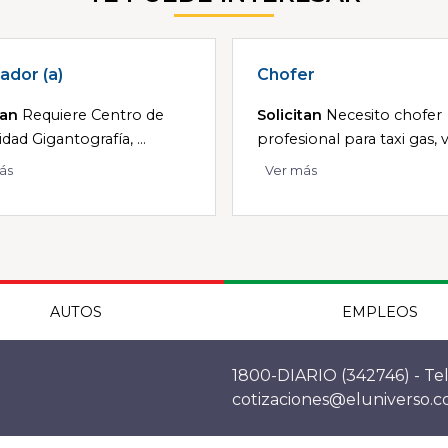
ador (a)
Chofer
tan
Requiere Centro de
Solicitan
Necesito chofer
dad Gigantografía, ...
profesional para taxi gas, vi
ás
Ver más
AUTOS
EMPLEOS
1800-DIARIO (342746) - Tel
cotizaciones@eluniverso.