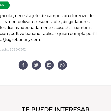
tan
gricola , necesita jefe de campo zona lorenzo de
 - simon bolivara : responsable , dirigir labores
les diarias adecuadamente , cosecha , siembra ,
ación , cultivo banano , aplicar quien cumpla perfil :
ia@agrobanany.com.
cado:
2025/05/12
TE PUEDE INTERESAR