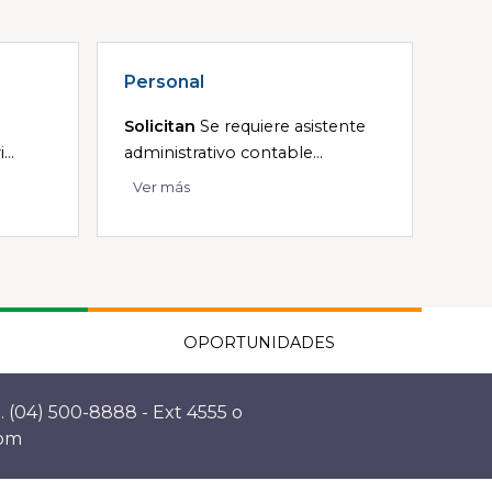
Personal
Solicitan
Se requiere asistente
...
administrativo contable...
Ver más
OPORTUNIDADES
. (04) 500-8888 - Ext 4555 o
com