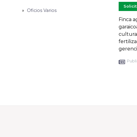
Solici
Oficios Varios
Finca a
garaicoa
cultura
fertiliz
gerenc
Publi