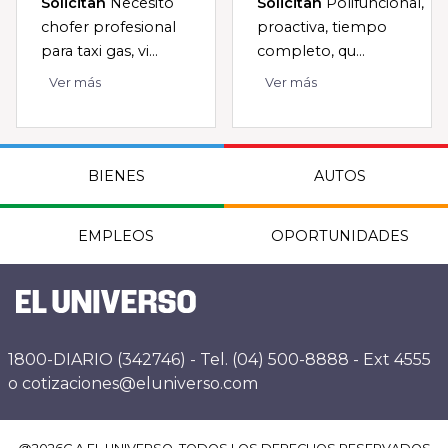
Solicitan
Necesito
Solicitan
Polifuncional,
chofer profesional
proactiva, tiempo
para taxi gas, vi...
completo, qu...
Ver más
Ver más
BIENES
AUTOS
EMPLEOS
OPORTUNIDADES
1800-DIARIO (342746) - Tel. (04) 500-8888 - Ext 4555
o cotizaciones@eluniverso.com