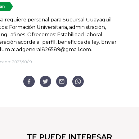
tan
 requiere personal para Sucursal Guayaquil.
tos: Formación Universitaria, administración,
ng- afines. Ofrecemos: Estabilidad laboral,
ación acorde al perfil, beneficios de ley. Enviar
ulum a: adgeneral826589@gmail.com.
cado:
2023/10/19
TE PUEDE INTERESAR