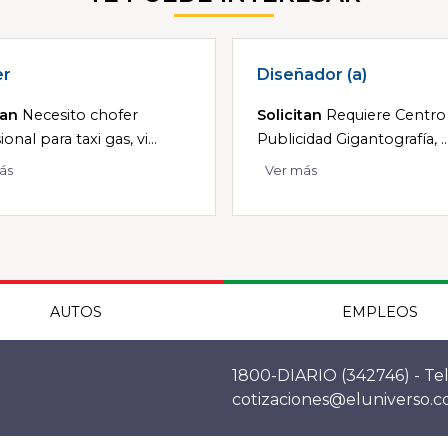
er
Diseñador (a)
tan
Necesito chofer
Solicitan
Requiere Centro
onal para taxi gas, vi...
Publicidad Gigantografía, ..
ás
Ver más
AUTOS
EMPLEOS
1800-DIARIO (342746) - Tel
cotizaciones@eluniverso.