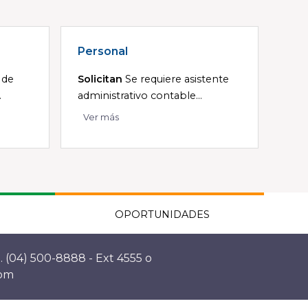
Personal
 de
Solicitan
Se requiere asistente
.
administrativo contable...
Ver más
OPORTUNIDADES
. (04) 500-8888 - Ext 4555 o
com