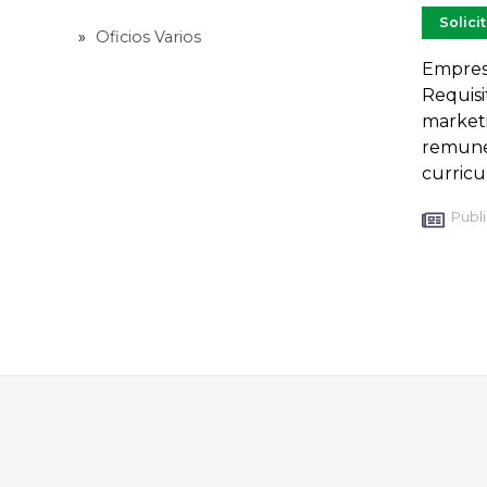
Solici
Oficios Varios
Empresa
Requisi
marketi
remuner
curric
Publi