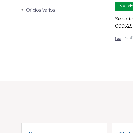
Solici
Oficios Varios
Se solí
099525
Publi