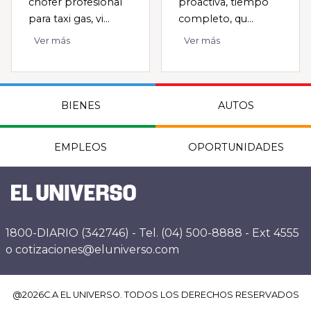
chofer profesional
proactiva, tiempo
para taxi gas, vi...
completo, qu...
Ver más
Ver más
BIENES
AUTOS
EMPLEOS
OPORTUNIDADES
1800-DIARIO (342746) - Tel. (04) 500-8888 - Ext 4555
o cotizaciones@eluniverso.com
@
2026
C.A EL UNIVERSO. TODOS LOS DERECHOS RESERVADOS