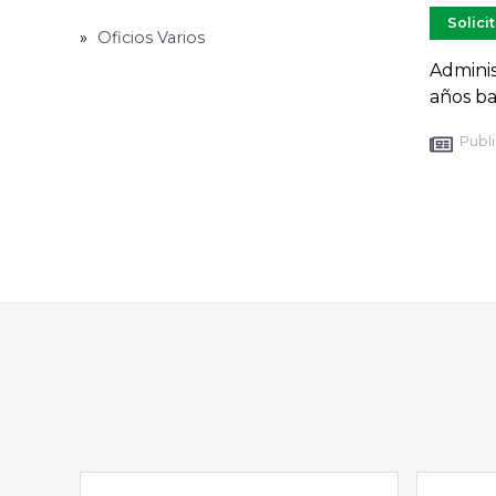
Solici
Oficios Varios
Adminis
años b
Publi