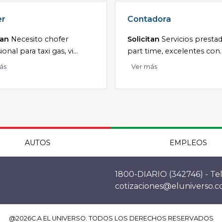
er
Contadora
tan
Necesito chofer
Solicitan
Servicios presta
onal para taxi gas, vi...
part time, excelentes con..
ás
Ver más
AUTOS
EMPLEOS
1800-DIARIO (342746) - Tel
cotizaciones@eluniverso.
@
2026
C.A EL UNIVERSO. TODOS LOS DERECHOS RESERVADOS