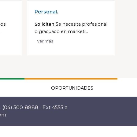
Personal.
dos
Solicitan
Se necesita profesional
.
o graduado en marketi...
Ver más
OPORTUNIDADES
. (04) 500-8888 - Ext 4555 o
com