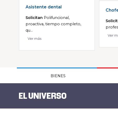
Asistente dental
Chof
Solicitan
Polifuncional,
Solici
proactiva, tiempo completo,
profesi
qu...
Ver m
Ver más
BIENES