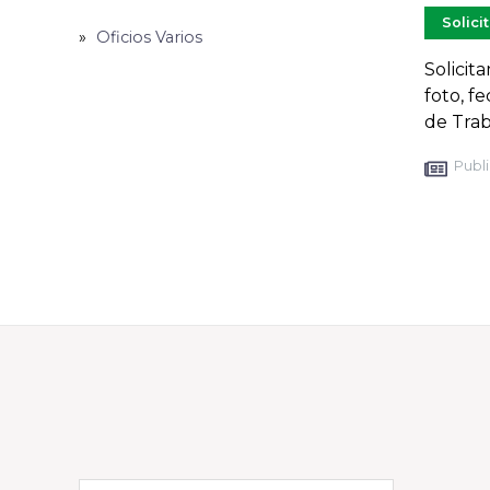
Solici
Oficios Varios
Solicit
foto, f
de Trab
Publi