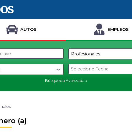
AUTOS
EMPLEOS
Búsqueda Avanzada
onales
nero (a)