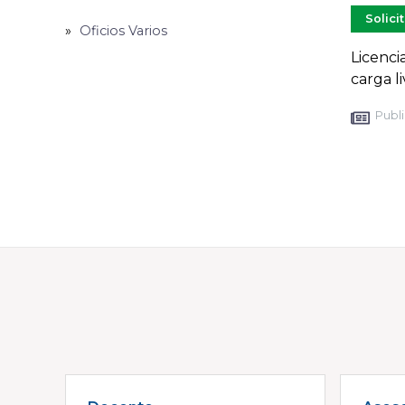
Solici
Oficios Varios
Licenci
carga l
Publi