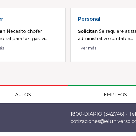
er
Personal
tan
Necesito chofer
Solicitan
Se requiere asis
onal para taxi gas, vi...
administrativo contable...
ás
Ver más
AUTOS
EMPLEOS
1800-DIARIO (342746) - Tel
cotizaciones@eluniverso.