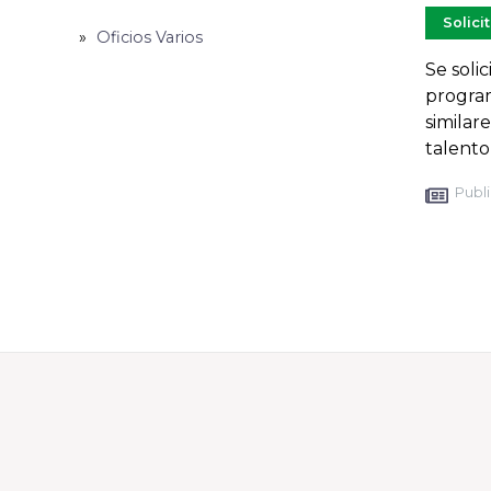
Solici
Oficios Varios
Se soli
program
similar
talent
Publi