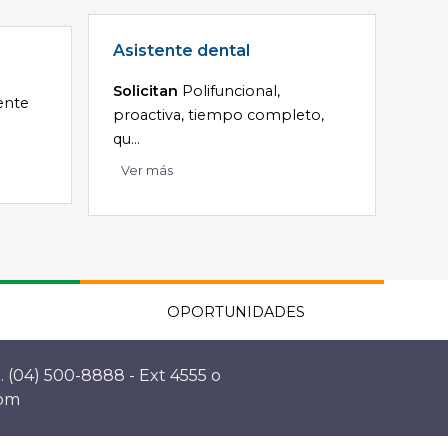
Asistente dental
Solicitan
Polifuncional,
tente
proactiva, tiempo completo,
qu...
Ver más
OPORTUNIDADES
. (04) 500-8888 - Ext 4555 o
com