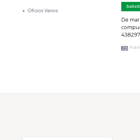
Solici
Oficios Varios
De mark
compud
438297
Publi