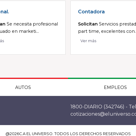
nal.
Contadora
tan
Se necesita profesional
Solicitan
Servicios presta
uado en marketi...
part time, excelentes con..
ás
Ver más
AUTOS
EMPLEOS
1800-DIARIO (342746) - Tel
cotizaciones@eluniverso.
@
2026
C.A EL UNIVERSO. TODOS LOS DERECHOS RESERVADOS