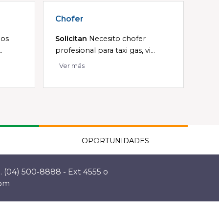
Chofer
dos
Solicitan
Necesito chofer
.
profesional para taxi gas, vi...
Ver más
OPORTUNIDADES
. (04) 500-8888 - Ext 4555 o
com