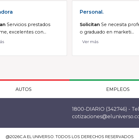
adora
Personal.
tan
Servicios prestados
Solicitan
Se necesita prof
ime, excelentes con...
o graduado en marketi...
ás
Ver más
AUTOS
EMPLEOS
1800-DIARIO (342746) - Tel
cotizaciones@eluniverso.
@
2026
C.A EL UNIVERSO. TODOS LOS DERECHOS RESERVADOS