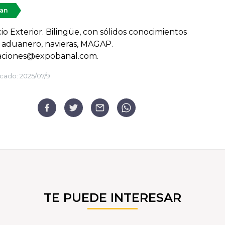
tan
o Exterior. Bilingüe, con sólidos conocimientos
 aduanero, navieras, MAGAP.
aciones@expobanal.com.
cado:
2025/07/9
TE PUEDE INTERESAR