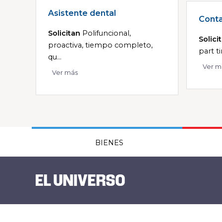
Asistente dental
Cont
Solicitan
Polifuncional,
Solici
proactiva, tiempo completo,
part t
qu...
Ver m
Ver más
BIENES