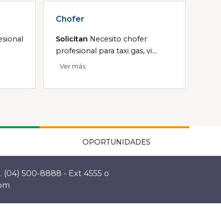
Chofer
esional
Solicitan
Necesito chofer
profesional para taxi gas, vi...
Ver más
OPORTUNIDADES
. (04) 500-8888 - Ext 4555 o
com