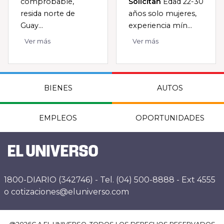
comprobable,
Solicitan
Edad 22-30
resida norte de
años solo mujeres,
Guay...
experiencia mín...
Ver más
Ver más
BIENES
AUTOS
EMPLEOS
OPORTUNIDADES
1800-DIARIO (342746) - Tel. (04) 500-8888 - Ext 4555
o cotizaciones@eluniverso.com