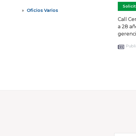
Solici
Oficios Varios
Call Ce
a 28 añ
gerenc
Publi