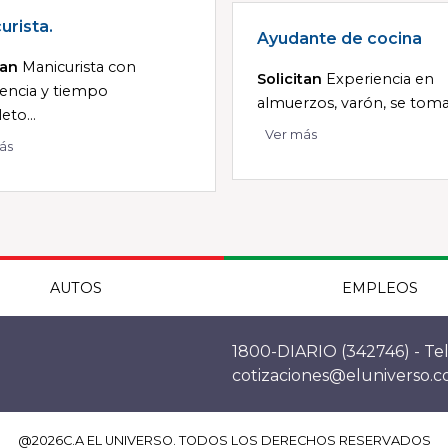
urista.
Ayudante de cocina
tan
Manicurista con
Solicitan
Experiencia en
encia y tiempo
almuerzos, varón, se tomar
to...
Ver más
ás
AUTOS
EMPLEOS
1800-DIARIO (342746) - Tel
cotizaciones@eluniverso.
@
2026
C.A EL UNIVERSO. TODOS LOS DERECHOS RESERVADOS