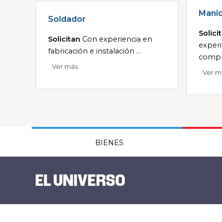
Manic
Soldador
Solici
Solicitan
Con experiencia en
experi
fabricación e instalación ...
comple
Ver más
Ver m
BIENES