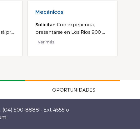
Mecánicos
Solicitan
Con experiencia,
á pr...
presentarse en Los Rios 900 ...
Ver más
OPORTUNIDADES
. (04) 500-8888 - Ext 4555 o
com