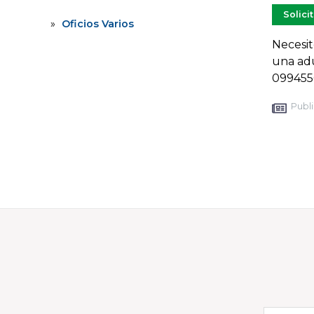
Solici
Oficios Varios
Necesit
una adu
099455
Publi