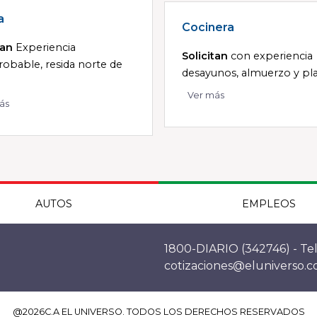
a
Cocinera
tan
Experiencia
Solicitan
con experiencia
obable, resida norte de
desayunos, almuerzo y plat
Ver más
ás
AUTOS
EMPLEOS
1800-DIARIO (342746) - Tel
cotizaciones@eluniverso.
@
2026
C.A EL UNIVERSO. TODOS LOS DERECHOS RESERVADOS