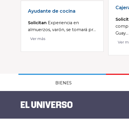
Cajer
Ayudante de cocina
Solici
Solicitan
Experiencia en
compr
almuerzos, varón, se tomará pr...
Guay...
Ver más
Ver m
BIENES