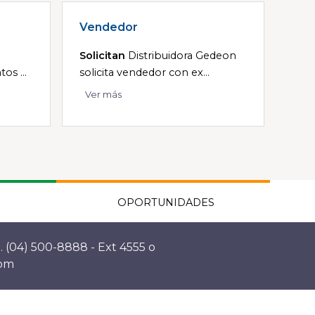
Vendedor
Solicitan
Distribuidora Gedeon
os ...
solicita vendedor con ex...
Ver más
OPORTUNIDADES
. (04) 500-8888 - Ext 4555 o
com