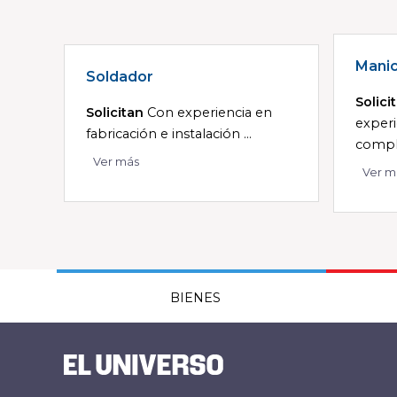
Manic
Soldador
Solici
Solicitan
Con experiencia en
experi
fabricación e instalación ...
comple
Ver más
Ver m
BIENES