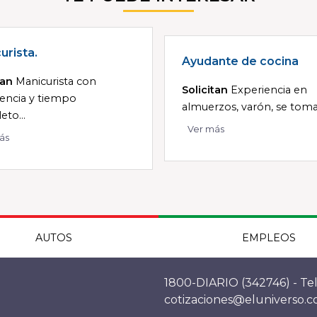
urista.
Ayudante de cocina
tan
Manicurista con
Solicitan
Experiencia en
encia y tiempo
almuerzos, varón, se tomar
to...
Ver más
ás
AUTOS
EMPLEOS
1800-DIARIO (342746) - Tel
cotizaciones@eluniverso.