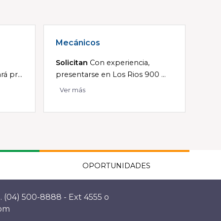
Mecánicos
Solicitan
Con experiencia,
á pr...
presentarse en Los Rios 900 ...
Ver más
OPORTUNIDADES
. (04) 500-8888 - Ext 4555 o
com