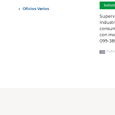
Solici
Oficios Varios
Supervi
Industr
consumo
con mov
099-38
Publi