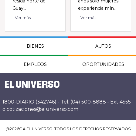
resida norte de
años solo mujeres,
Guay...
experiencia mín...
Ver más
Ver más
BIENES
AUTOS
EMPLEOS
OPORTUNIDADES
1800-DIARIO (342746) - Tel. (04) 500-8888 - Ext 4555
o cotizaciones@eluniverso.com
@
2026
C.A EL UNIVERSO. TODOS LOS DERECHOS RESERVADOS