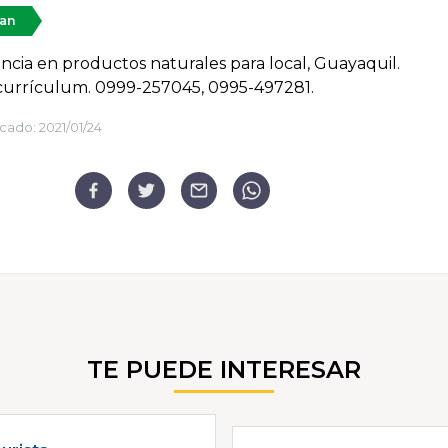
tan
ncia en productos naturales para local, Guayaquil.
currículum. 0999-257045, 0995-497281.
cado:
2021/01/24
TE PUEDE INTERESAR