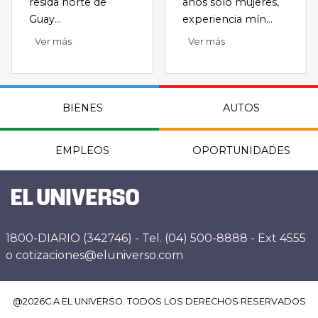
resida norte de
años solo mujeres,
Guay...
experiencia mín...
Ver más
Ver más
BIENES
AUTOS
EMPLEOS
OPORTUNIDADES
1800-DIARIO (342746) - Tel. (04) 500-8888 - Ext 4555
o cotizaciones@eluniverso.com
@
2026
C.A EL UNIVERSO. TODOS LOS DERECHOS RESERVADOS