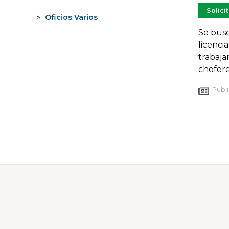
Solici
Oficios Varios
Se bus
licenci
trabaja
chofer
Publi