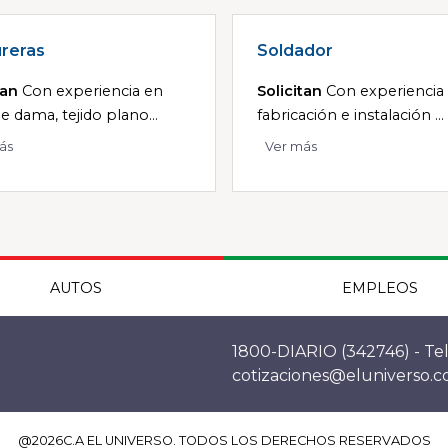
reras
Soldador
tan
Con experiencia en
Solicitan
Con experiencia
e dama, tejido plano...
fabricación e instalación ...
ás
Ver más
AUTOS
EMPLEOS
1800-DIARIO (342746) - Tel
cotizaciones@eluniverso.
@
2026
C.A EL UNIVERSO. TODOS LOS DERECHOS RESERVADOS