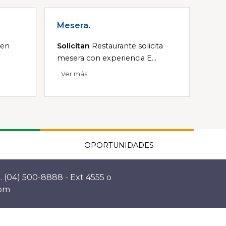
Mesera.
 en
Solicitan
Restaurante solicita
mesera con experiencia E...
Ver más
OPORTUNIDADES
. (04) 500-8888 - Ext 4555 o
com