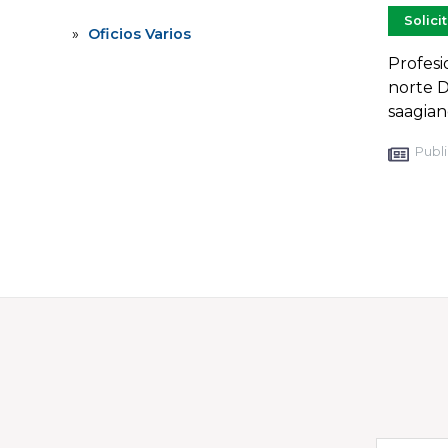
Solici
Oficios Varios
Profesi
norte D
saagia
Publi