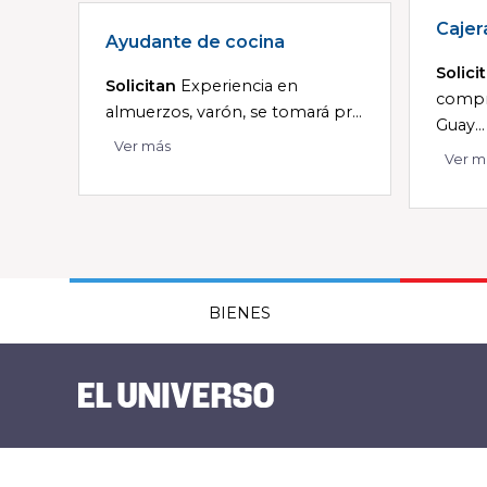
Cajer
Ayudante de cocina
Solici
Solicitan
Experiencia en
compr
almuerzos, varón, se tomará pr...
Guay...
Ver más
Ver m
BIENES