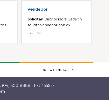
Vendedor
Solicitan
Distribuidora Gedeon
os ...
solicita vendedor con ex...
Ver más
OPORTUNIDADES
. (04) 500-8888 - Ext 4555 o
com