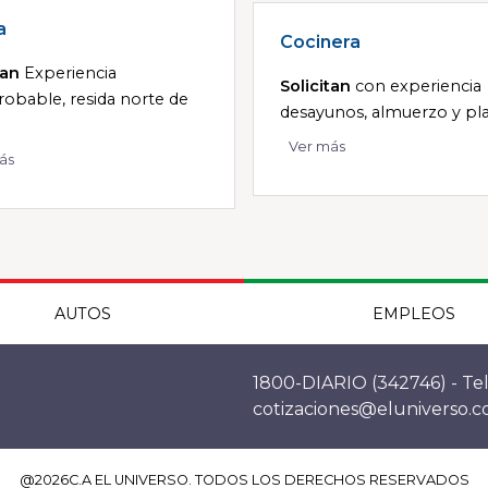
a
Cocinera
tan
Experiencia
Solicitan
con experiencia
obable, resida norte de
desayunos, almuerzo y plat
Ver más
ás
AUTOS
EMPLEOS
1800-DIARIO (342746) - Tel
cotizaciones@eluniverso.
@
2026
C.A EL UNIVERSO. TODOS LOS DERECHOS RESERVADOS