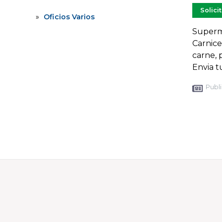
Solici
Oficios Varios
Superm
Carnice
carne, 
Envia 
Publi