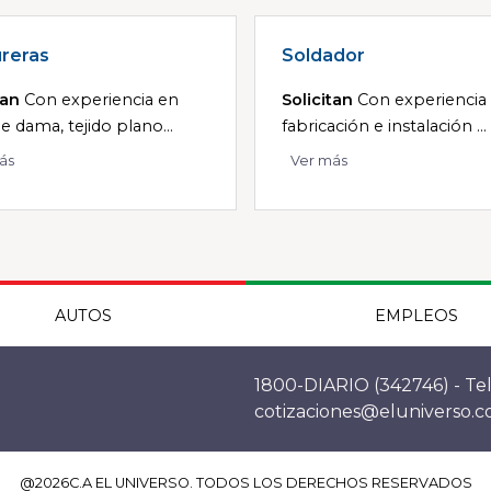
reras
Soldador
tan
Con experiencia en
Solicitan
Con experiencia
e dama, tejido plano...
fabricación e instalación ...
ás
Ver más
AUTOS
EMPLEOS
1800-DIARIO (342746) - Tel
cotizaciones@eluniverso.
@
2026
C.A EL UNIVERSO. TODOS LOS DERECHOS RESERVADOS