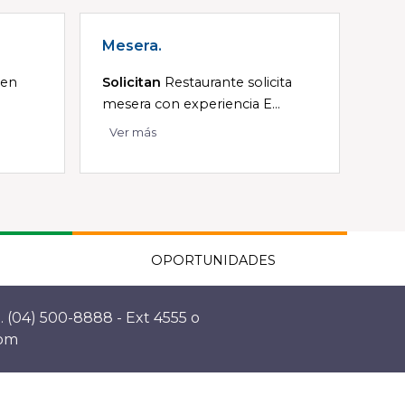
Mesera.
 en
Solicitan
Restaurante solicita
mesera con experiencia E...
Ver más
OPORTUNIDADES
. (04) 500-8888 - Ext 4555 o
com