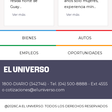
resida norte de
años solo mujeres,
Guay...
experiencia mín...
Ver más
Ver más
BIENES
AUTOS
EMPLEOS
OPORTUNIDADES
1800-DIARIO (342746) - Tel. (04) 500-8888 - Ext 4555
o cotizaciones@eluniverso.com
@
2026
C.A EL UNIVERSO. TODOS LOS DERECHOS RESERVADOS