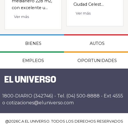
medianero 228 m2,
Ciudad Celest...
con excelente u...
Ver más
Ver más
BIENES
AUTOS
EMPLEOS
OPORTUNIDADES
1800-DIARIO (342746) - Tel. (04) 500-8888 - Ext 4555
o cotizaciones@eluniverso.com
@
2026
C.A EL UNIVERSO. TODOS LOS DERECHOS RESERVADOS