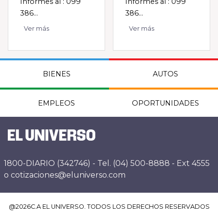
Informes al : 099
Informes al : 099
386...
386...
Ver más
Ver más
BIENES
AUTOS
EMPLEOS
OPORTUNIDADES
1800-DIARIO (342746) - Tel. (04) 500-8888 - Ext 4555
o cotizaciones@eluniverso.com
@
2026
C.A EL UNIVERSO. TODOS LOS DERECHOS RESERVADOS