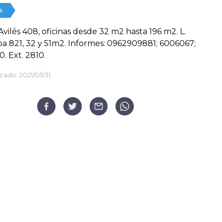
o
Avilés 408, oficinas desde 32 m2 hasta 196 m2. L.
a 821, 32 y 51m2. Informes: 0962909881; 6006067;
. Ext. 2810.
cado:
2021/05/31