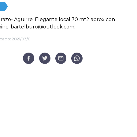
azo- Aguirre. Elegante local 70 mt2 aprox con
ine. bartelburo@outlook.com.
cado:
2021/03/8