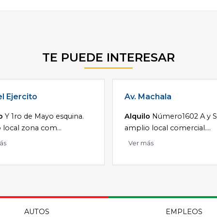
TE PUEDE INTERESAR
l Ejercito
Av. Machala
o
Y 1ro de Mayo esquina.
Alquilo
Número1602 A y S
o local zona com...
amplio local comercial....
ás
Ver más
AUTOS
EMPLEOS