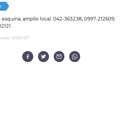
o
 esquina, amplio local. 042-363238, 0997-212609,
2121.
cado:
2021/03/7