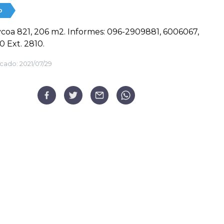
o
ycoa 821, 206 m2. Informes: 096-2909881, 6006067,
 Ext. 2810.
cado:
2021/07/29