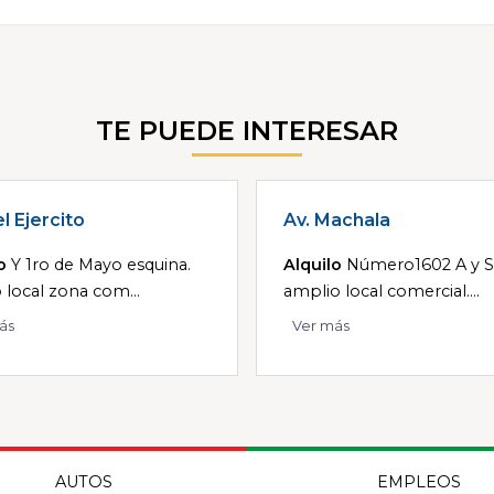
TE PUEDE INTERESAR
l Ejercito
Av. Machala
o
Y 1ro de Mayo esquina.
Alquilo
Número1602 A y S
o local zona com...
amplio local comercial....
ás
Ver más
AUTOS
EMPLEOS