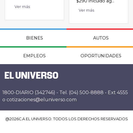
$290 inlcuido ag...
Ver más
Ver más
BIENES
AUTOS
EMPLEOS
OPORTUNIDADES
1800-DIARIO (342746) - Tel. (04) 500-8888 - Ext 4555
o cotizaciones@eluniverso.com
@
2026
C.A EL UNIVERSO. TODOS LOS DERECHOS RESERVADOS