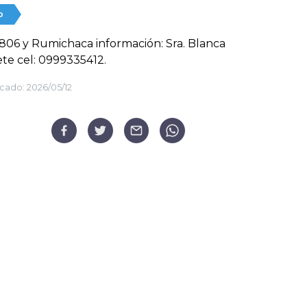
o
06 y Rumichaca información: Sra. Blanca
te cel: 0999335412.
cado:
2026/05/12