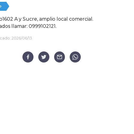
o
602 A y Sucre, amplio local comercial.
ados llamar: 0999102121.
cado:
2026/06/13