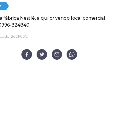
o
a fábrica Nestlé, alquilo/ vendo local comercial
0996-824840.
cado:
2021/05/2