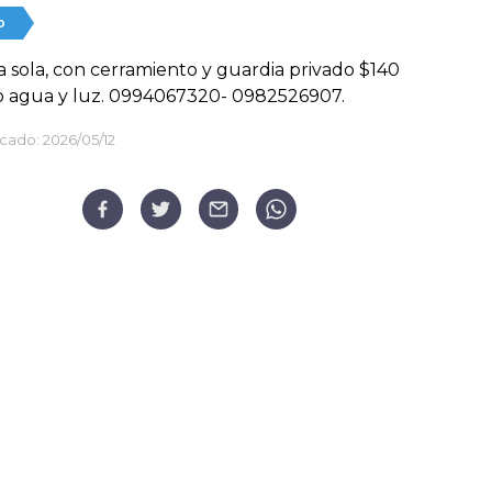
o
 sola, con cerramiento y guardia privado $140
o agua y luz. 0994067320- 0982526907.
cado:
2026/05/12