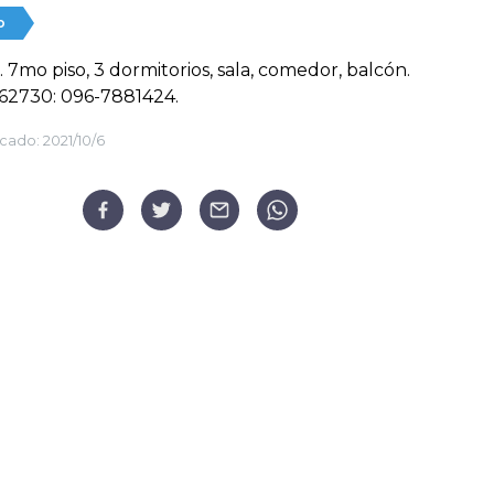
o
 7mo piso, 3 dormitorios, sala, comedor, balcón.
62730: 096-7881424.
cado:
2021/10/6