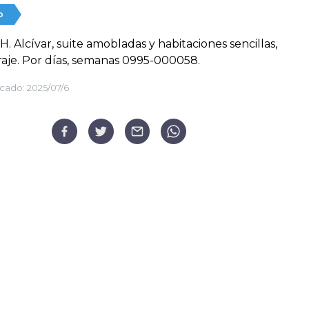
o
H. Alcívar, suite amobladas y habitaciones sencillas,
araje. Por días, semanas 0995-000058.
cado:
2025/07/6