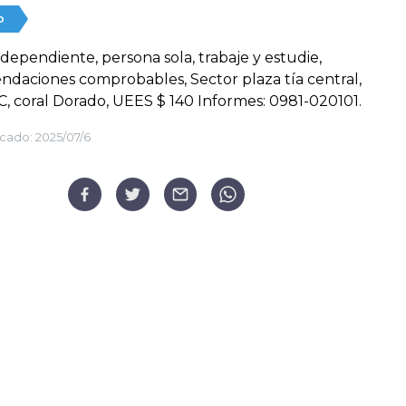
o
ndependiente, persona sola, trabaje y estudie,
daciones comprobables, Sector plaza tía central,
 coral Dorado, UEES $ 140 Informes: 0981-020101.
cado:
2025/07/6