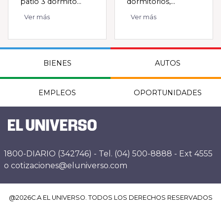
patio 3 dormito...
dormitorios,...
Ver más
Ver más
BIENES
AUTOS
EMPLEOS
OPORTUNIDADES
1800-DIARIO (342746) - Tel. (04) 500-8888 - Ext 4555
o cotizaciones@eluniverso.com
@
2026
C.A EL UNIVERSO. TODOS LOS DERECHOS RESERVADOS