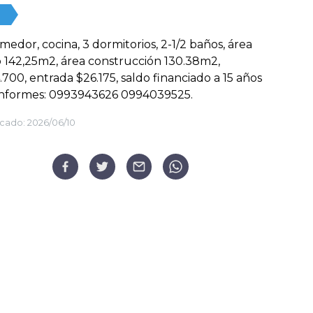
omedor, cocina, 3 dormitorios, 2-1/2 baños, área
 142,25m2, área construcción 130.38m2,
700, entrada $26.175, saldo financiado a 15 años
 Informes: 0993943626 0994039525.
cado:
2026/06/10