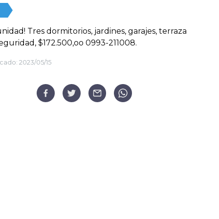
nidad! Tres dormitorios, jardines, garajes, terraza
 seguridad, $172.500,oo 0993-211008.
cado:
2023/05/15